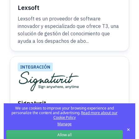
Lexsoft
Lexsoft es un proveedor de software
innovador y especializado que ofrece T3, una
solución de gestión del conocimiento que
ayuda a los despachos de abo...
INTEGRACIÓN
Signaturit
We use cookies to improve your browsing experience and
personalize the content and advertising.
Read more about our
Signaturit es una compañía tecnológica que
Cookie Policy
ofrece soluciones de firma electrónica,
Manage
identificación electrónica y entrega
✕
Allow all
certificada. Su plataforma per...