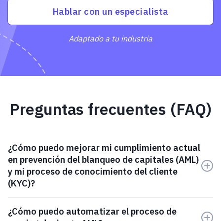
Hablar con un especialista
Adaptado a tu industria
Preguntas frecuentes (FAQ)
¿Cómo puedo mejorar mi cumplimiento actual
en prevención del blanqueo de capitales (AML)
y mi proceso de conocimiento del cliente
(KYC)?
Puedes mejorar y optimizar tus controles AML
¿Cómo puedo automatizar el proceso de
estandarizando los flujos de trabajo, automatizando